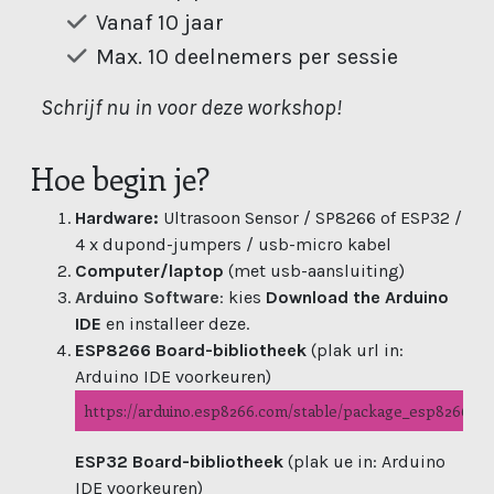
Vanaf 10 jaar
Max. 10 deelnemers per sessie
Schrijf nu in voor deze workshop!
Hoe begin je?
Hardware:
Ultrasoon Sensor / SP8266 of ESP32 /
4 x dupond-jumpers / usb-micro kabel
Computer/laptop
(met usb-aansluiting)
Arduino Software
: kies
Download the Arduino
IDE
en installeer deze.
ESP8266 Board-bibliotheek
(plak url in:
Arduino IDE voorkeuren)
https://arduino.esp8266.com/stable/package_esp8266com
ESP32 Board-bibliotheek
(plak ue in: Arduino
IDE voorkeuren)