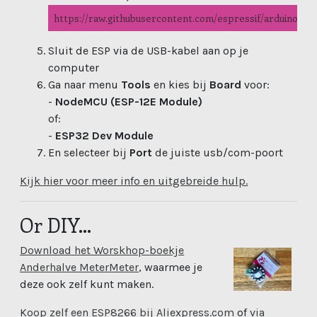
https://raw.githubusercontent.com/espressif/arduino-es
Sluit de ESP via de USB-kabel aan op je
computer
Ga naar menu
Tools
en kies bij
Board
voor:
-
NodeMCU (ESP-12E Module)
of:
-
ESP32 Dev Module
En selecteer bij
Port
de juiste usb/com-poort
Kijk hier voor meer info en uitgebreide hulp.
Or DIY...
Download het Worskhop-boekje
Anderhalve MeterMeter
, waarmee je
deze ook zelf kunt maken.
Koop zelf een ESP8266 bij Aliexpress.com
of
via