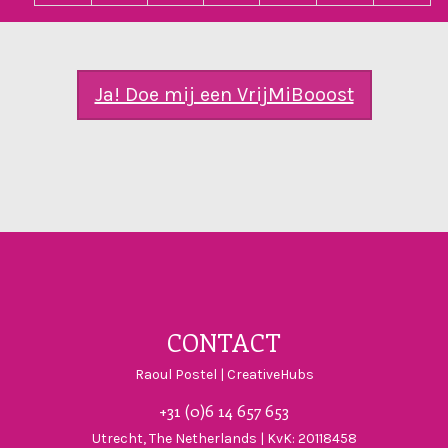
Ja! Doe mij een VrijMiBooost
Visit CreativeHu
Visit Creativ
Visit Crea
CONTACT
Raoul Postel | CreativeHubs
+31 (0)6 14 657 653
Utrecht, The Netherlands | KvK: 20118458