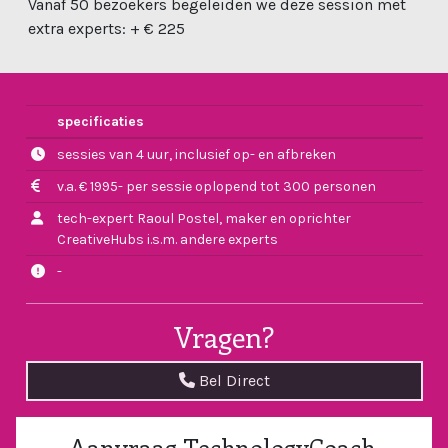
Vanaf 50 bezoekers begeleiden we deze session met
extra experts: + € 225
specificaties
sessies van 4 uur, inclusief op- en afbreken
v.a. € 1995- per sessie oplopend tot 300 personen
tech-expert Raoul Postel, maker en oprichter
CreativeHubs i.s.m. andere experts
-
Vragen?
Bel Direct
Aanvraag TechnologyCoach,